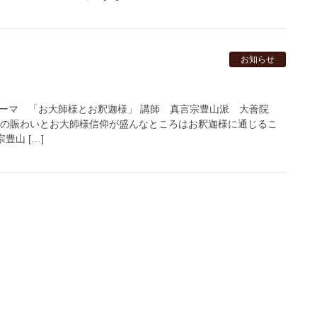
お知らせ
 テーマ 「お大師様とお釈迦様」 講師 真言宗豊山派 大善院
市の賑わいとお大師様信仰が盛んなところはお釈迦様に通じるこ
山 […]