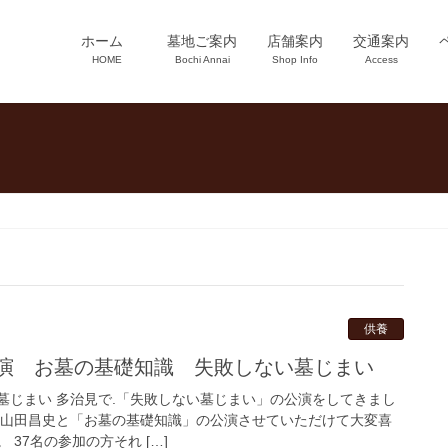
ホーム
墓地ご案内
店舗案内
交通案内
HOME
Bochi Annai
Shop Info
Access
供養
公演 お墓の基礎知識 失敗しない墓じまい
墓じまい 多治見で.「失敗しない墓じまい」の公演をしてきまし
ー山田昌史と「お墓の基礎知識」の公演させていただけて大変喜
37名の参加の方それ […]