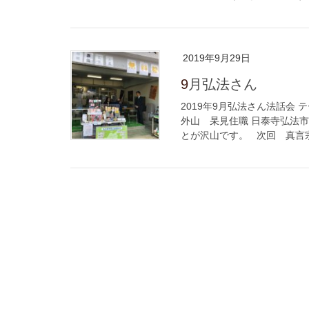
2019年9月29日
9月弘法さん
2019年9月弘法さん法話会
外山 杲見住職 日泰寺弘法
とが沢山です。 次回 真言宗豊