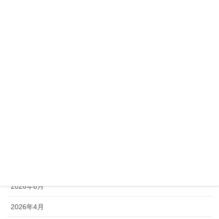
供養
山田石材
弘法さん
未分類
終活カウンセラー日記
覚王山
アーカイブ
2026年7月
2026年6月
2026年4月